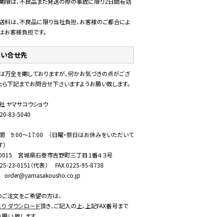
期限は、不良品また発送の際の事故に限り2日間有効
送料は、不良品に限り当社負担、お客様のご都合によ
はお客様負担です。
問い合せ先
は万全を期しておりますが、何かお気づきの点がござ
たら下記までお問合せ下さいますようお願い致します。
社 ヤマサコウショウ
20-83-5040
間 9:00～17:00 （日曜・祭日はお休みをいただいて
す）
6-0015 宮城県石巻市吉野町三丁目１番４３号
225-23-0151（代表） FAX.0225-95-8738
l order@yamasakousho.co.jp
でのご注文をご希望の方は、
より ダウンロード
頂き、ご記入の上、上記FAX番号まで
お願い 致します。