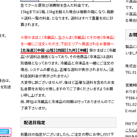
※返品
全てクール便及び消費税を含んだ料金です。
です。
15kgまでは1箱、15kgを越えた場合は複数の箱になり、箱数
※返品
×送料一覧の料金、となります。 送料はすべて重量を元に計
る場合
算されます。
お
す。
※笹かまぼこ（冷蔵品）、生さんま（冷蔵品）とその他（冷凍品）
を一緒にご注文いただき、下記エリアへ発送されるお客様へ
製品に
【北海道】【中国･山陰】【四国】【九州】【沖縄】
笹かまぼこ（冷蔵
いまし
品）が送料込価格となっており、その他商品（冷凍品）は送料
別価格となっております。 冷蔵品と冷凍品を一緒にご注文の
株式会
場合、システムの都合上、正確な送料が表示されません。（送
TEL 01
料追加料金が表示されません）
場合は、
大変申し訳ございませんが、後ほど正確な送料を含めたお支
営業時
料を別途
払金額をお知らせ致しますのでご了承くださいますようお願
おりま
い申し上げます。
〒98
尚、弊社は冷蔵品と冷凍品の同梱は行っておりませんのでご
TEL.0
了承下さいませ。
E-mai
配送日指定
FAX
こちら
到着日の指定がございましたら、ご注文の際にお申し付け下
FAXを