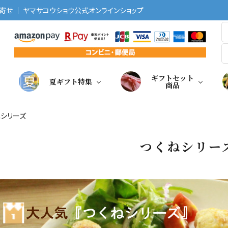
せ ｜ ヤマサコウショウ公式オンラインショップ
ギフトセット
夏ギフト特集
商品
ねシリーズ
つくねシリー