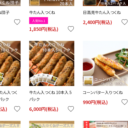
ね団子
牛たん入つくね
日高見牛たん入つくね
人気No.1
)
favorite
2,400円(税込)
favorite
1,850円(税込)
favorite
たん入つく
牛たん入つくね 10本入 5
コーンバター入りつくね
0パック
パック
990円(税込)
favorite
税込)
favorite
6,000円(税込)
favorite