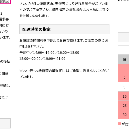
さい。 ただし、運送状況、天候等により遅れる場合がございま
すのでご了承下さい。 期日指定のある場合はお早めにご注文
」
をお願いいたします。
。請求書
内にお
配達時間の指定
払いの
直
います。
お受取の時間帯を下記よりお選び頂けます。ご注文の際にお
申し付け下さい。
午前中／14:00～16:00／16:00～18:00
18:00～20:00／19:00～21:00
日
の後払
。
※お中元・お歳暮等の繁忙期にはご希望に添えないことがご
に同意
ざいます。
2
詳細は
9
16
得てご
23
30
■
が定