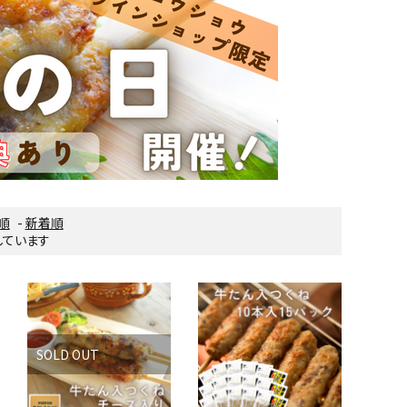
順
-
新着順
示しています
SOLD OUT