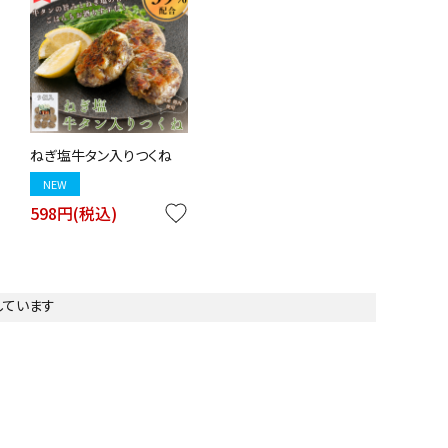
ねぎ塩牛タン入りつくね
NEW
598円(税込)
favorite
示しています