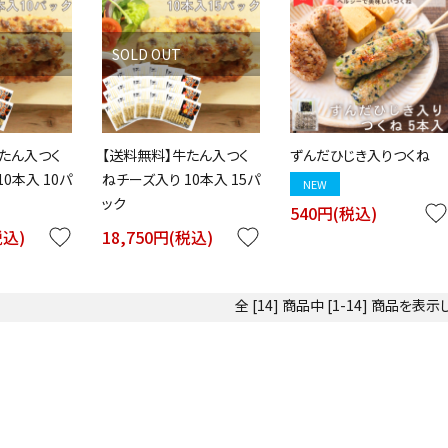
SOLD OUT
たん入つく
【送料無料】牛たん入つく
ずんだひじき入りつくね
0本入 10パ
ねチーズ入り 10本入 15パ
NEW
ック
540円(税込)
favorite
税込)
favorite
18,750円(税込)
favorite
全 [14] 商品中 [1-14] 商品を表