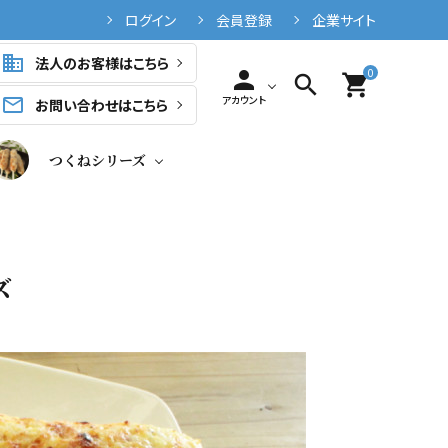
ログイン
会員登録
企業サイト
business
法人のお客様はこちら
0
person
search
shopping_cart
アカウント
mail_outline
お問い合わせはこちら
つくねシリーズ
ズ