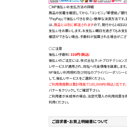
○NP後払いお支払方法の詳細
商品の到着を確認してから、「コンビニ」「郵便局」「銀行
「PayPay」で後払いできる安心・簡単な決済方法です
は、
商品とは別に郵送されます
ので、発行から14日以
支払いをお願いします。お支払い期日を過ぎてもお支
確認ができない場合、手数料が加算される場合がござ
○ご注意
後払い手数料：
330円（税込）
後払いのご注文には、
株式会社ネットプロテクションズ
いサービスが適用され、同社へ代金債権を譲渡します
NP後払い利用規約及び同社のプライバシーポリシー
して、後払いサービスをご選択ください。
ご利用限度額は累計残高で100,000円（税込）迄です。
バナーをクリックしてご確認下さい。
ご利用者が未成年の場合、法定代理人の利用同意を
利用ください。
ご請求書・お買上明細書について