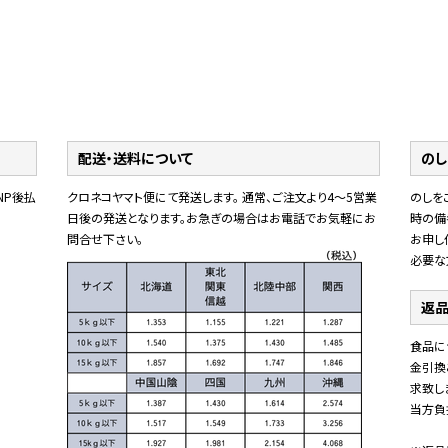
配送・送料について
のし
NP後払
クロネコヤマト便にて発送します。 通常、ご注文より4～5営業
のしを
日後の発送となります。お急ぎの場合はお電話でお気軽にお
時の備
問合せ下さい。
お申し
必要な
返品
食品に
金引換
求致し
当方負