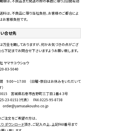
期限は、不良品また発送の際の事故に限り2日間有効
送料は、不良品に限り当社負担、お客様のご都合によ
はお客様負担です。
問い合せ先
は万全を期しておりますが、何かお気づきの点がござ
たら下記までお問合せ下さいますようお願い致します。
社 ヤマサコウショウ
20-83-5040
間 9:00～17:00 （日曜・祭日はお休みをいただいて
す）
6-0015 宮城県石巻市吉野町三丁目１番４３号
225-23-0151（代表） FAX.0225-95-8738
l order@yamasakousho.co.jp
でのご注文をご希望の方は、
より ダウンロード
頂き、ご記入の上、上記FAX番号まで
お願い 致します。