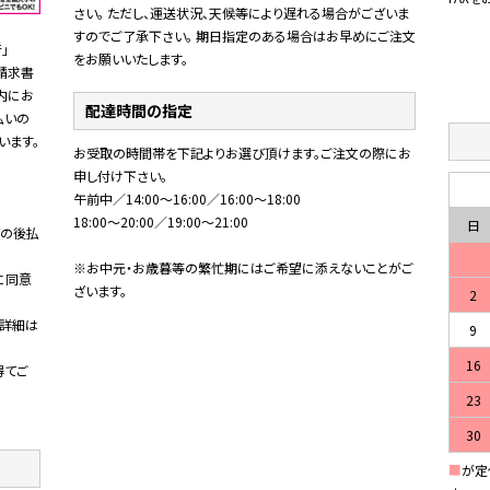
さい。 ただし、運送状況、天候等により遅れる場合がございま
すのでご了承下さい。 期日指定のある場合はお早めにご注文
」
をお願いいたします。
。請求書
内にお
配達時間の指定
払いの
直
います。
お受取の時間帯を下記よりお選び頂けます。ご注文の際にお
申し付け下さい。
午前中／14:00～16:00／16:00～18:00
18:00～20:00／19:00～21:00
日
の後払
。
※お中元・お歳暮等の繁忙期にはご希望に添えないことがご
に同意
ざいます。
2
詳細は
9
16
得てご
23
30
■
が定