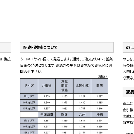
配送・送料について
のし
NP後払
クロネコヤマト便にて発送します。 通常、ご注文より4～5営業
のしを
日後の発送となります。お急ぎの場合はお電話でお気軽にお
時の備
問合せ下さい。
お申し
必要な
返品
食品に
金引換
求致し
当方負