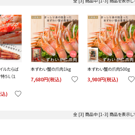
全 [3] 商品中 [1-3] 商品を表示
ボイルたらば
本ずわい蟹の爪肉1kg
本ずわい蟹の爪肉500g
特５L（１
7,680円(税込)
favorite
3,980円(税込)
favorite
税込)
favorite
全 [3] 商品中 [1-3] 商品を表示