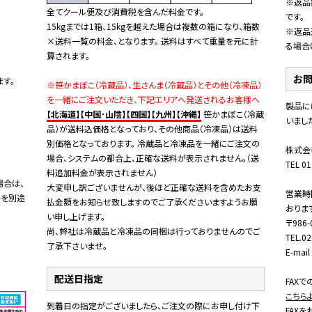
※返品
全てクール便及び消費税を含んだ料金です。
です。
15kgまでは1箱、15kgを越えた場合は複数の箱になり、箱数
※返品
×送料一覧の料金、となります。 送料はすべて重量を元に計
る場合
算されます。
お
す。
※笹かまぼこ（冷蔵品）、生さんま（冷蔵品）とその他（冷凍品）
を一緒にご注文いただき、下記エリアへ発送されるお客様へ
製品に
【北海道】【中国･山陰】【四国】【九州】【沖縄】
笹かまぼこ（冷蔵
いまし
品）が送料込価格となっており、その他商品（冷凍品）は送料
別価格となっております。 冷蔵品と冷凍品を一緒にご注文の
株式会
場合、システムの都合上、正確な送料が表示されません。（送
TEL 01
料追加料金が表示されません）
場合は、
大変申し訳ございませんが、後ほど正確な送料を含めたお支
営業時
料を別途
払金額をお知らせ致しますのでご了承くださいますようお願
おりま
い申し上げます。
〒98
尚、弊社は冷蔵品と冷凍品の同梱は行っておりませんのでご
TEL.0
了承下さいませ。
E-mai
配送日指定
FAX
こちら
到着日の指定がございましたら、ご注文の際にお申し付け下
FAXを