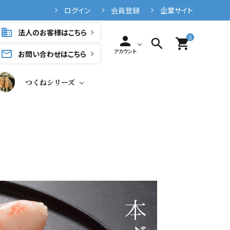
ログイン
会員登録
企業サイト
business
法人のお客様はこちら
0
person
search
shopping_cart
アカウント
mail_outline
お問い合わせはこちら
つくねシリーズ