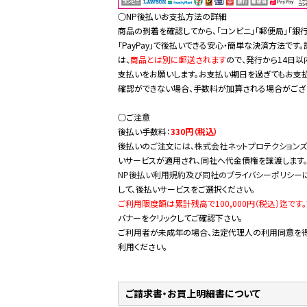
○NP後払いお支払方法の詳細
商品の到着を確認してから、「コンビニ」「郵便局」「銀行
「PayPay」で後払いできる安心・簡単な決済方法です
は、
商品とは別に郵送されます
ので、発行から14日以
支払いをお願いします。お支払い期日を過ぎてもお支
確認ができない場合、手数料が加算される場合がござ
○ご注意
後払い手数料：
330円（税込）
後払いのご注文には、
株式会社ネットプロテクションズ
いサービスが適用され、同社へ代金債権を譲渡します
NP後払い利用規約及び同社のプライバシーポリシー
して、後払いサービスをご選択ください。
ご利用限度額は累計残高で100,000円（税込）迄です。
バナーをクリックしてご確認下さい。
ご利用者が未成年の場合、法定代理人の利用同意を
利用ください。
ご請求書・お買上明細書について