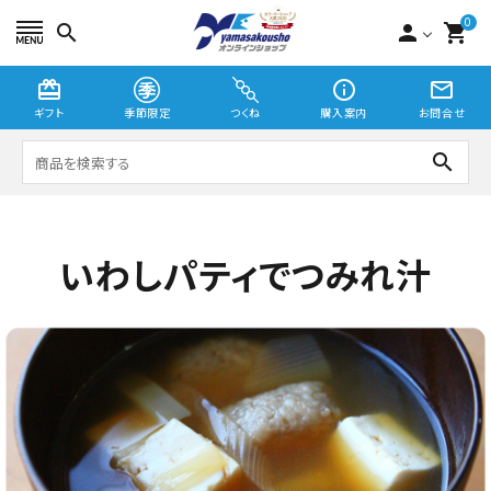
0
search
person
shopping_cart
card_giftcard
info_outline
mail_outline
ギフト
季節限定
つくね
購入案内
お問合せ
search
つくね
いわしパティでつみれ汁
切り身・漬魚
季節限定
贈り物