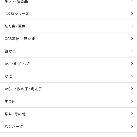
ギフト・贈答品
つくねシリーズ
切り身・漬魚
CAS凍結 笹かま
笹かま
たこ・えび・つぶ
かに
たらこ・数の子・明太子
すり身
珍味・その他
ハンバーグ