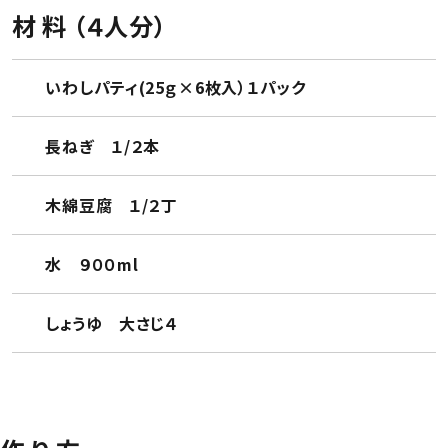
材 料 （４人分）
いわしパティ(25ｇ×6枚入）１パック
長ねぎ １/２本
木綿豆腐 １/２丁
水 ９００ml
しょうゆ 大さじ４