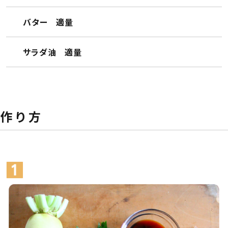
バター 適量
サラダ油 適量
作 り 方