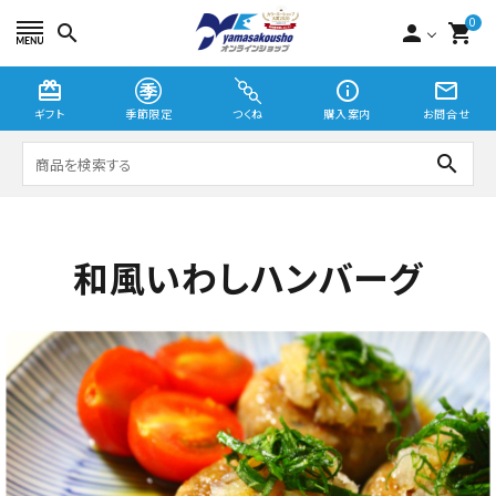
0
search
person
shopping_cart
card_giftcard
info_outline
mail_outline
ギフト
季節限定
つくね
購入案内
お問合せ
search
つくね
和風いわしハンバーグ
切り身・漬魚
季節限定
贈り物