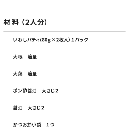
材 料 （２人分）
いわしパティ(80ｇ×2枚入）１パック
大根 適量
大葉 適量
ポン酢醤油 大さじ２
醤油 大さじ２
かつお節小袋 １つ