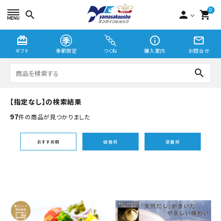
0
search
person
shopping_cart
card_giftcard
info_outline
mail_outline
ギフト
季節限定
つくね
購入案内
お問合せ
search
【指定なし】の検索結果
つくね
97
件の商品が見つかりました
切り身・漬魚
おすすめ順
価格順
新着順
季節限定
贈り物