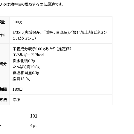
りみは効率良く摂取するのに最適です。
容量
300ｇ
いわし(宮城県産、千葉県、青森県)／酸化防止剤(ビタミン
材料
Ｃ、ビタミンＥ）
栄養成分表示100ｇあたり（推定値）
エネルギー217kcal
炭水化物0.7g
成分
たんぱく質19.8g
食塩相当量0.3g
脂質13.9g
期限
180日
方法
冷凍
101
4pt
ト