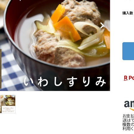
購入数
お支払
送はで
複数
利用く