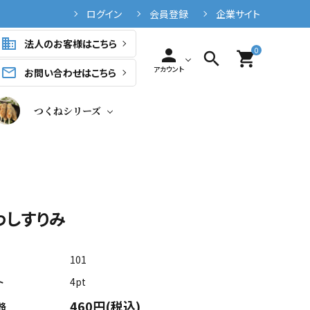
ログイン
会員登録
企業サイト
business
法人のお客様はこちら
0
person
search
shopping_cart
アカウント
mail_outline
お問い合わせはこちら
つくねシリーズ
わしすりみ
101
4pt
ト
460円(税込)
格