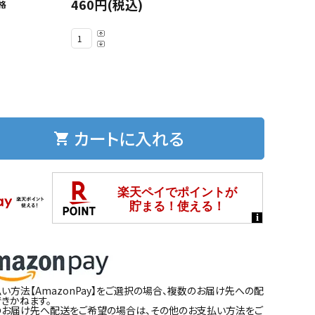
460円(税込)
格
カートに入れる
shopping_cart
い方法【AmazonPay】をご選択の場合、複数のお届け先への配
きかねます。
のお届け先へ配送をご希望の場合は、その他のお支払い方法をご