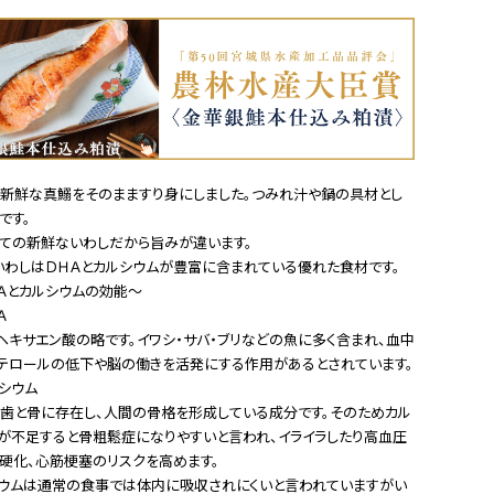
新鮮な真鰯をそのまますり身にしました。つみれ汁や鍋の具材とし
です。
ての新鮮ないわしだから旨みが違います。
いわしはＤＨＡとカルシウムが豊富に含まれている優れた食材です。
Ａとカルシウムの効能～
ＨＡ
ヘキサエン酸の略です。イワシ・サバ・ブリなどの魚に多く含まれ、血中
テロールの低下や脳の働きを活発にする作用があるとされています。
シウム
歯と骨に存在し、人間の骨格を形成している成分です。そのためカル
が不足すると骨粗鬆症になりやすいと言われ、イライラしたり高血圧
硬化、心筋梗塞のリスクを高めます。
ウムは通常の食事では体内に吸収されにくいと言われていますがい