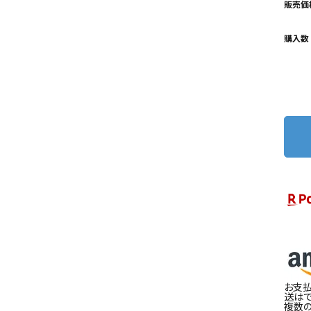
販売価
購入数
お支払
送はで
複数