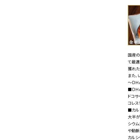
国産の
て最適
獲れた
また、
～ＤＨ
■Ｄ
ドコサ
コレス
■カル
大半が
シウム
や動脈
カルシ