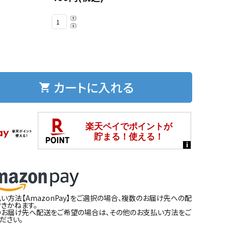
カートに入れる
shopping_cart
い方法【AmazonPay】をご選択の場合、複数のお届け先への配
きかねます。
のお届け先へ配送をご希望の場合は、その他のお支払い方法をご
ださい。