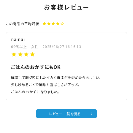
お客様レビュー
この商品の平均評価
star
star
star
star
star_outline
nainai
60代以上
女性
2025/06/27 16:16:13
ごはんのおかずにもOK
解凍して輪切りにしたイカと青ネギを炒めたらおししい。
少し炒めることで風味と香ばしさがアップ。
ごはんのおかずになりました。
レビュー一覧を見る