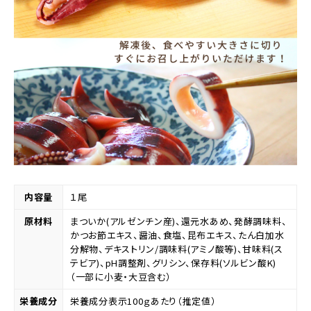
内容量
１尾
原材料
まついか(アルゼンチン産)、還元水あめ、発酵調味料、
かつお節エキス、醤油、食塩、昆布エキス、たん白加水
分解物、デキストリン/調味料(アミノ酸等)、甘味料(ス
テビア)、pH調整剤、グリシン、保存料(ソルビン酸K)
（一部に小麦・大豆含む）
栄養成分
栄養成分表示100ｇあたり（推定値）