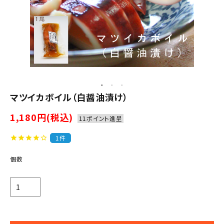
マツイカボイル（白醤油漬け）
1,180円(税込)
11ポイント進呈
1件
star
star
star
star
star_outline
個数