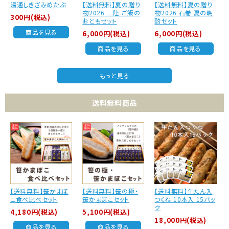
湯通しきざみめかぶ
【送料無料】夏の贈り
【送料無料】夏の贈り
物2026 三陸 ご飯の
物2026 石巻 夏の晩
300円(税込)
おともセット
酌セット
商品を見る
6,000円(税込)
6,000円(税込)
商品を見る
商品を見る
もっと見る
送料無料商品
【送料無料】笹かまぼ
【送料無料】笹の極・
【送料無料】牛たん入
こ食べ比べセット
笹かまぼこセット
つくね 10本入 15パッ
ク
4,180円(税込)
5,100円(税込)
18,000円(税込)
商品を見る
商品を見る