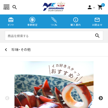
0
search
person
shopping_cart
card_giftcard
info_outline
mail_outline
ギフト
季節限定
つくね
購入案内
お問合せ
search
珍味・その他
つくね
切り身・漬魚
季節限定
贈り物