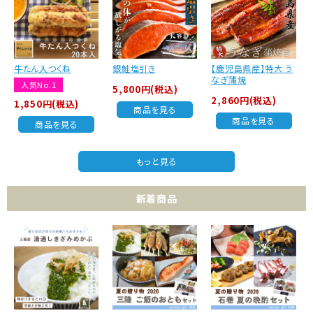
牛たん入つくね
銀鮭塩引き
【鹿児島県産】特大 う
なぎ蒲焼
人気No.1
5,800円(税込)
2,860円(税込)
1,850円(税込)
商品を見る
商品を見る
商品を見る
もっと見る
新着商品