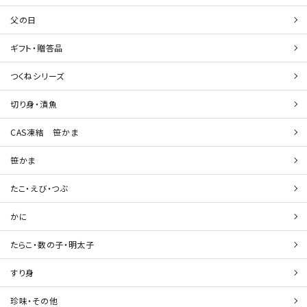
父の日
ギフト・贈答品
つくねシリーズ
切り身・漬魚
CAS凍結 笹かま
笹かま
たこ・えび・つぶ
かに
たらこ・数の子・明太子
すり身
珍味・その他