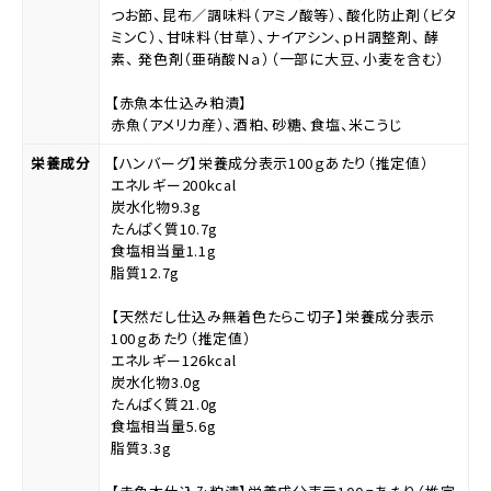
つお節、昆布／調味料（アミノ酸等）、酸化防止剤（ビタ
ミンＣ）、甘味料（甘草）、ナイアシン、ｐＨ調整剤、 酵
素、 発色剤（亜硝酸Ｎａ）（一部に大豆、小麦を含む）
【赤魚本仕込み粕漬】
赤魚（アメリカ産）、酒粕、砂糖、食塩、米こうじ
栄養成分
【ハンバーグ】栄養成分表示100ｇあたり（推定値）
エネルギー200kcal
炭水化物9.3g
たんぱく質10.7g
食塩相当量1.1g
脂質12.7g
【天然だし仕込み無着色たらこ切子】栄養成分表示
100ｇあたり（推定値）
エネルギー126kcal
炭水化物3.0g
たんぱく質21.0g
食塩相当量5.6g
脂質3.3g