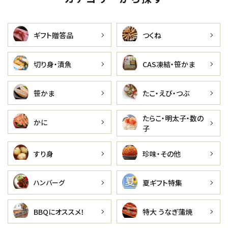
ギフト贈答品
つくね
切り身・漬魚
CAS凍結・笹かま
笹かま
たこ・えび・つぶ
たらこ・明太子・数の
かに
子
すり身
珍味・その他
夏ギフト特集
ハンバーグ
BBQにオススメ！
特大 うなぎ蒲焼