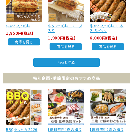
牛たん入つくね
牛タンつくね チーズ
牛たん入つくね 10本
入り
入 5パック
1,850円(税込)
1,980円(税込)
6,000円(税込)
商品を見る
商品を見る
商品を見る
もっと見る
特別企画・季節限定のおすすめ商品
BBQセット Ａ 2026
【送料無料】夏の贈り
【送料無料】夏の贈り