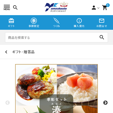
0
search
person
shopping_cart
card_giftcard
info_outline
mail_outline
ギフト
季節限定
つくね
購入案内
お問合せ
search
ギフト･贈答品
つくね
切り身・漬魚
季節限定
贈り物