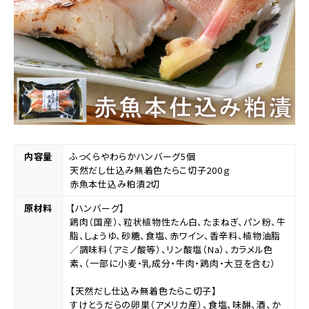
内容量
ふっくらやわらかハンバーグ5個
天然だし仕込み無着色たらこ切子200ｇ
赤魚本仕込み粕漬2切
原材料
【ハンバーグ】
鶏肉（国産）、粒状植物性たん白、たまねぎ、パン粉、牛
脂、しょうゆ、砂糖、食塩、赤ワイン、香辛料、植物油脂
／調味料（アミノ酸等）、リン酸塩（Na）、カラメル色
素、（一部に小麦・乳成分・牛肉・鶏肉・大豆を含む）
【天然だし仕込み無着色たらこ切子】
すけとうだらの卵巣（アメリカ産）、食塩、味醂、酒、か