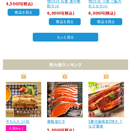
物2026 石巻 夏の晩
物2026 三陸 ご飯の
4,500円(税込)
酌セット
おともセット
商品を見る
6,000円(税込)
6,000円(税込)
商品を見る
商品を見る
もっと見る
売れ筋ランキング
牛たん入つくね
銀鮭塩引き
【鹿児島県産】特大 う
なぎ蒲焼
人気No.1
5,800円(税込)