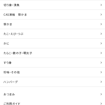
切り身・漬魚
CAS凍結 笹かま
笹かま
たこ・えび・つぶ
かに
たらこ・数の子・明太子
すり身
珍味・その他
ハンバーグ
おつまみ
ご利用ガイド