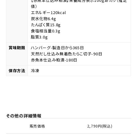
【赤魚本仕込み粕漬】栄養成分表示100ｇあたり（推定
値）
エネルギー120kcal
炭水化物6.4g
たんぱく質15.8g
食塩相当量0.3g
脂質3.0g
賞味期限
ハンバーグ-製造日から365日
天然だし仕込み無着色たらこ切子-90日
赤魚本仕込み粕漬-180日
保存方法
冷凍
その他の詳細情報
販売価格
2,790円(税込)