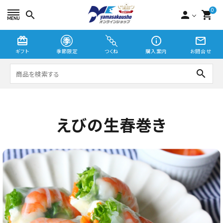
0
search
person
shopping_cart
card_giftcard
info_outline
mail_outline
ギフト
季節限定
つくね
購入案内
お問合せ
search
つくね
えびの生春巻き
切り身・漬魚
季節限定
贈り物