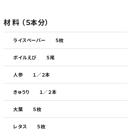
材 料 （５本分）
ライスペーパー ５枚
ボイルえび ５尾
人参 １／２本
きゅうり １／２本
大葉 ５枚
レタス ５枚