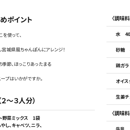
すめポイント
〈調味料
水 40
こを使って、
ん宮城県風ちゃんぽんにアレンジ！
砂糖 
の季節、ほっこりあったまる
鶏ガラ 
スープはいかがですか。
オイスタ
生姜チュ
 （２～３人分）
〈調味料
野菜ミックス 1袋
、キャベツ、ニラ、
牛乳 2