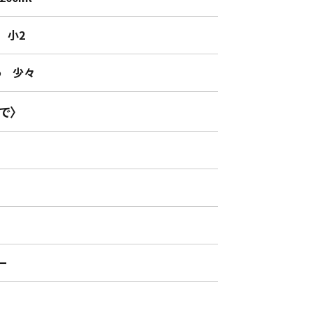
小2
 少々
で〉
ぎ
ン
ー