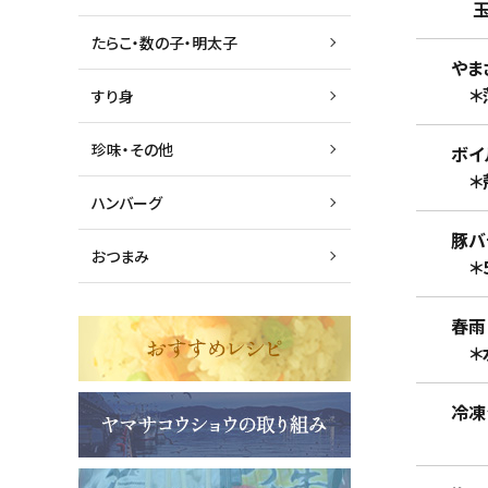
玉ねぎ、
たらこ・数の子・明太子
やまさ
＊薄
すり身
珍味・その他
ボイル
＊殻
ハンバーグ
豚バラ 
おつまみ
＊5c
春雨 
＊水で
冷凍シー