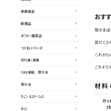
季節限定
おす
新商品
笹かまぼ
ギフト・贈答品
具だくさ
つくねシリーズ
これから
切り身・漬魚
ごちそう
CAS凍結 笹かま
材 料
笹かま
たこ・えび・つぶ
カット
(もやし
かに