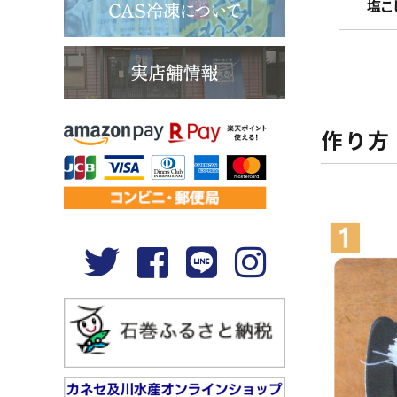
塩こし
作 り 方