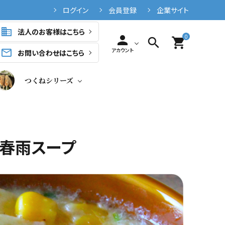
ログイン
会員登録
企業サイト
business
法人のお客様はこちら
0
person
search
shopping_cart
アカウント
mail_outline
お問い合わせはこちら
つくねシリーズ
春雨スープ