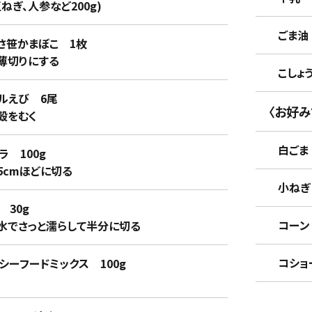
人参など200g)
ごま油 
笹かまぼこ 1枚
切りにする
こしょう
えび 6尾
〈お好み
をむく
白ごま
100g
mほどに切る
小ね
30g
コー
さっと濡らして半分に切る
コショ
フードミックス 100g