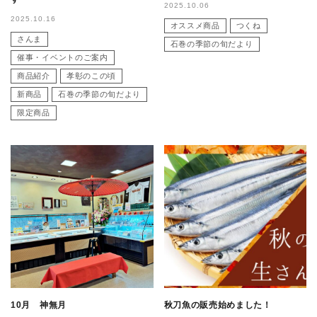
2025.10.06
2025.10.16
オススメ商品
つくね
さんま
石巻の季節の旬だより
催事・イベントのご案内
商品紹介
孝彰のこの頃
新商品
石巻の季節の旬だより
限定商品
10月 神無月
秋刀魚の販売始めました！