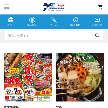
shopping_cart
card_giftcard
info_outline
mail_outline
ギフト
季節限定
つくね
購入案内
お問合せ
search
つくね
しゃこえび
季節限定
歳末感謝祭
立冬