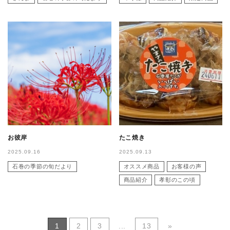
お彼岸
たこ焼き
2025.09.16
2025.09.13
石巻の季節の旬だより
オススメ商品
お客様の声
商品紹介
孝彰のこの頃
1
2
3
...
13
»