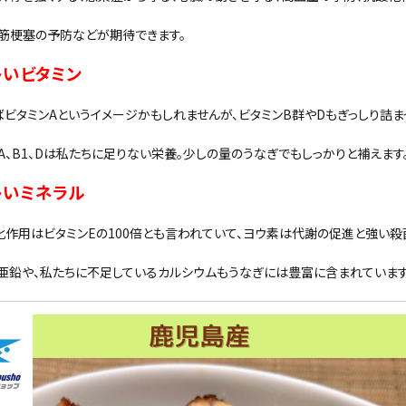
筋梗塞の予防などが期待できます。
多いビタミン
ばビタミンAというイメージかもしれませんが、ビタミンB群やDもぎっしり詰ま
A、B1、Dは私たちに足りない栄養。少しの量のうなぎでもしっかりと補えます
多いミネラル
化作用はビタミンEの100倍とも言われていて、ヨウ素は代謝の促進と強い殺
亜鉛や、私たちに不足しているカルシウムもうなぎには豊富に含まれています