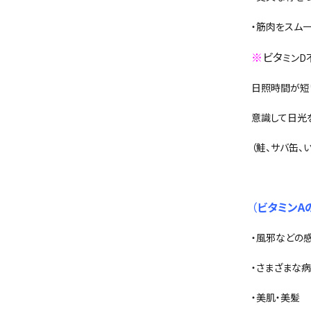
・筋肉をスム
※
ビ
タ
ミンD
日照時間が短
意識して日光
（鮭、サバ缶、
（
ビタミンA
・風邪などの
・さまざまな
・美肌・美髪