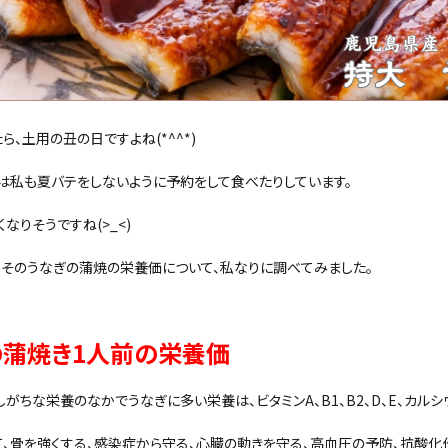
ら、土用の丑の日ですよね(*^^*)
は私も夏バテをしないように予約をして食べたりしています。
なりそうですね(>_<)
、そのうなぎの蒲焼の栄養価について、私なりに調べてみました。
の蒲焼き1人前の栄養価
がちな栄養のなかでうなぎに多い栄養は、ビタミンA、B1、B2、D、E、カルシ
て、骨を強くする、感染症から守る、心臓の動きを守る、高血圧の予防、抗酸化