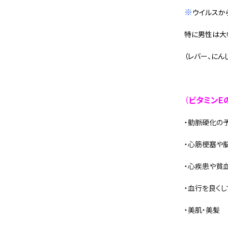
※
ウイルスか
特に男性は大
（レバー、にん
（
ビタミンE
・動脈硬化の
・心筋梗塞や
・心疾患や貧
・血行を良く
・美肌・美髪