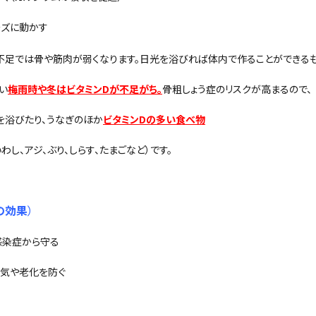
ーズに動かす
不足では骨や筋肉が弱くなります。日光を浴びれば体内で作ることができるも
い
梅雨時や冬はビタミンDが不足がち。
骨粗しょう症のリスクが高まるので、
を浴びたり、うなぎのほか
ビタミンDの多い食べ物
いわし、アジ、ぶり、しらす、たまごなど）です。
の効果
）
感染症から守る
病気や老化を防ぐ