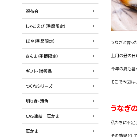
頒布会
しゃこえび（季節限定）
ほや（季節限定）
うなぎと言った
土用の丑の日
さんま（季節限定）
今年の夏も暑く
ギフト・贈答品
そこで今回は
つくねシリーズ
切り身・漬魚
うなぎ
CAS凍結 笹かま
私たちに不足し
笹かま
その効果とし