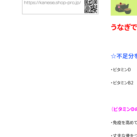
うなぎ
栄
☆不足分
・ビタミンD
・ビタミンB
（
ビタミンD
・免疫を高め
・丈夫な骨を