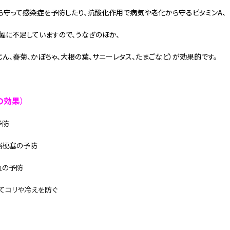
ら守って感染症を予防したり、抗酸化作用で病気や老化から守るビタミンA、
幅に不足していますので、うなぎのほか、
じん、春菊、かぼちゃ、大根の葉、サニーレタス、たまごなど）が効果的です。
の効果
）
予防
脳梗塞の予防
血の予防
してコリや冷えを防ぐ