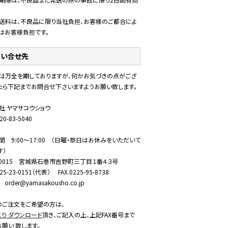
送料は、不良品に限り当社負担、お客様のご都合によ
はお客様負担です。
問い合せ先
は万全を期しておりますが、何かお気づきの点がござ
たら下記までお問合せ下さいますようお願い致します。
社 ヤマサコウショウ
20-83-5040
間 9:00～17:00 （日曜・祭日はお休みをいただいて
す）
6-0015 宮城県石巻市吉野町三丁目１番４３号
225-23-0151（代表） FAX.0225-95-8738
l order@yamasakousho.co.jp
でのご注文をご希望の方は、
より ダウンロード
頂き、ご記入の上、上記FAX番号まで
お願い 致します。