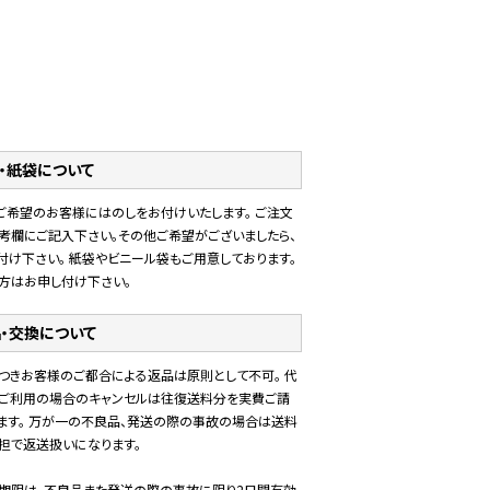
・紙袋について
ご希望のお客様にはのしをお付けいたします。 ご注文
考欄にご記入下さい。その他ご希望がございましたら、
付け下さい。 紙袋やビニール袋もご用意しております。
方はお申し付け下さい。
・交換について
つきお客様のご都合による返品は原則として不可。 代
ご利用の場合のキャンセルは往復送料分を実費ご請
ます。 万が一の不良品、発送の際の事故の場合は送料
担で返送扱いになります。
期限は、不良品また発送の際の事故に限り2日間有効