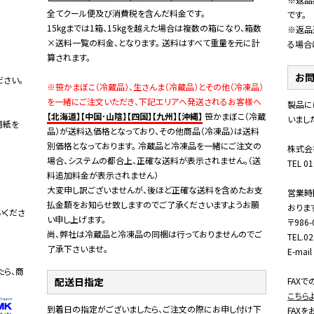
全てクール便及び消費税を含んだ料金です。
です。
15kgまでは1箱、15kgを越えた場合は複数の箱になり、箱数
※返品
×送料一覧の料金、となります。 送料はすべて重量を元に計
る場合
算されます。
お
さい。
※笹かまぼこ（冷蔵品）、生さんま（冷蔵品）とその他（冷凍品）
を一緒にご注文いただき、下記エリアへ発送されるお客様へ
製品に
【北海道】【中国･山陰】【四国】【九州】【沖縄】
笹かまぼこ（冷蔵
いまし
用紙を
品）が送料込価格となっており、その他商品（冷凍品）は送料
別価格となっております。 冷蔵品と冷凍品を一緒にご注文の
株式会
場合、システムの都合上、正確な送料が表示されません。（送
TEL 01
料追加料金が表示されません）
大変申し訳ございませんが、後ほど正確な送料を含めたお支
営業時
払金額をお知らせ致しますのでご了承くださいますようお願
おりま
いくださ
い申し上げます。
〒98
尚、弊社は冷蔵品と冷凍品の同梱は行っておりませんのでご
TEL.0
了承下さいませ。
E-mai
たら、商
配送日指定
FAX
こちら
到着日の指定がございましたら、ご注文の際にお申し付け下
FAXを