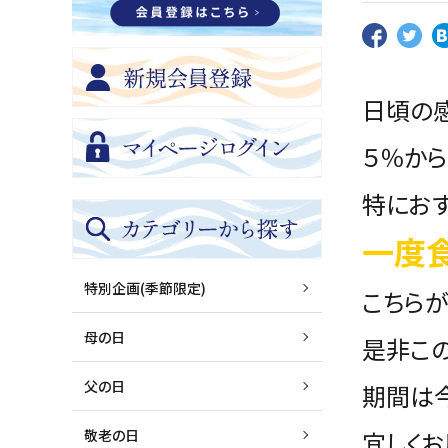
日頃の
５％から
特にお
一度
特別企画(季節限定)
こちらが
母の日
是非こ
父の日
期間は今
敬老の日
宜しくお