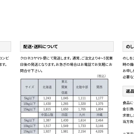
配送・送料について
のし
コンビ
クロネコヤマト便にて発送します。 通常、ご注文より4～5営業
のしを
ます。
日後の発送となります。お急ぎの場合はお電話でお気軽にお
時の備
問合せ下さい。
お申し
必要な
返品
食品に
金引換
求致し
当方負
※返品