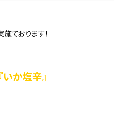
実施ております！
『いか塩辛』