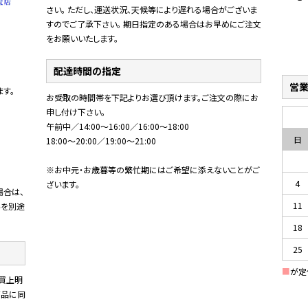
さい。 ただし、運送状況、天候等により遅れる場合がございま
すのでご了承下さい。 期日指定のある場合はお早めにご注文
をお願いいたします。
配達時間の指定
営
す。
お受取の時間帯を下記よりお選び頂けます。ご注文の際にお
申し付け下さい。
午前中／14:00～16:00／16:00～18:00
日
18:00～20:00／19:00～21:00
※お中元・お歳暮等の繁忙期にはご希望に添えないことがご
4
ざいます。
場合は、
11
料を別途
18
25
■
が定
買上明
商品に同