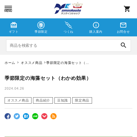
shopping_cart
card_giftcard
info_outline
mail_outline
ギフト
季節限定
つくね
購入案内
お問合せ
search
ホーム
オススメ商品
季節限定の海藻セット（わ
かめ効果）
つくね
季節限定の海藻セット（わかめ効果）
しゃこえび
2024.04.26
オススメ商品
商品紹介
豆知識
限定商品
季節限定