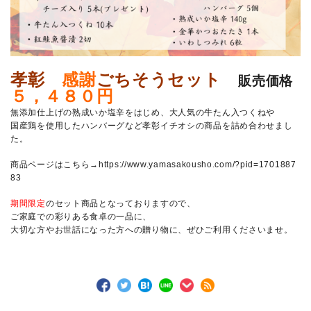
孝彰
感謝
ごちそうセット
販売価格
５，４８０円
無添加仕上げの熟成いか塩辛をはじめ、大人気の牛たん入つくねや
国産鶏を使用したハンバーグなど孝彰イチオシの商品を詰め合わせまし
た。
商品ページはこちら→
https://www.yamasakousho.com/?pid=1701887
83
期間限定
のセット商品となっておりますので、
ご家庭での彩りある食卓の一品に、
大切な方やお世話になった方への贈り物に、ぜひご利用くださいませ。