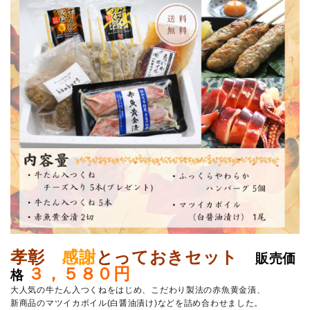
孝彰
感謝
とっておきセット
販売価
３，５８０円
格
大人気の牛たん入つくねをはじめ、こだわり製法の赤魚黄金漬、
新商品のマツイカボイル(白醤油漬け)などを詰め合わせました。