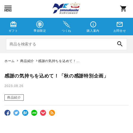
shopping_cart
card_giftcard
info_outline
mail_outline
ギフト
季節限定
つくね
購入案内
お問合せ
search
ホーム
商品紹介
感謝の気持ちを込めて！
「秋の感謝特別企画」
つくね
感謝の気持ちを込めて！「秋の感謝特別企画」
しゃこえび
2023.08.26
商品紹介
季節限定