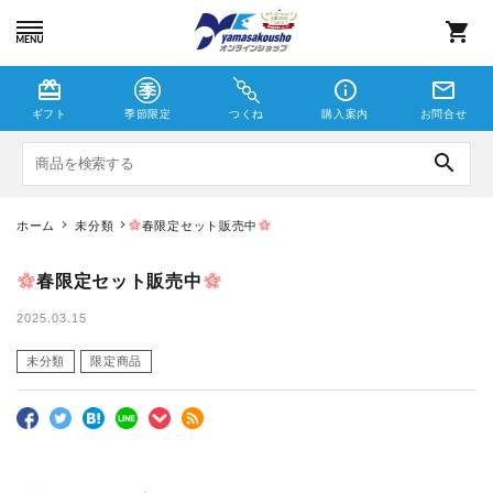
shopping_cart
card_giftcard
info_outline
mail_outline
ギフト
季節限定
つくね
購入案内
お問合せ
search
ホーム
未分類
春限定セット販売中
つくね
春限定セット販売中
しゃこえび
2025.03.15
未分類
限定商品
季節限定