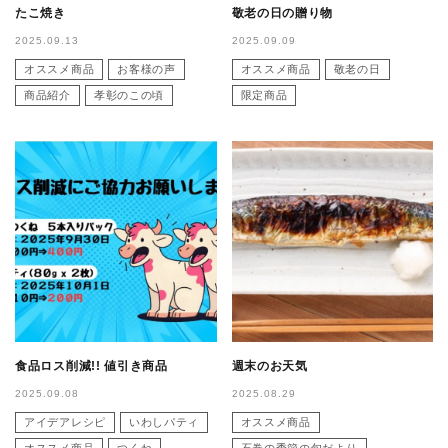
たこ焼き
敬老の日の贈り物
2025.09.13
2025.09.09
オススメ商品
お客様の声
オススメ商品
敬老の日
商品紹介
孝彰のこの頃
限定商品
食品ロス削減!! 値引き商品
週末のお天気
2025.09.08
2025.08.29
アイデアレシピ
いわしパティ
オススメ商品