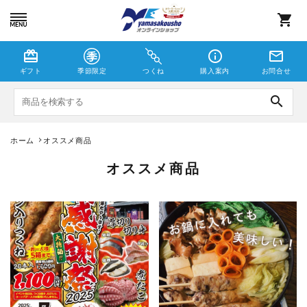
shopping_cart
card_giftcard
info_outline
mail_outline
ギフト
季節限定
つくね
購入案内
お問合せ
search
ホーム
オススメ商品
つくね
オススメ商品
しゃこえび
季節限定