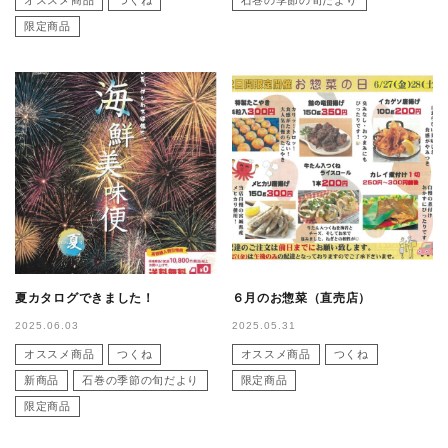
オススメ商品
つくね
石巻の季節の旬だより
限定商品
夏カタログできました！
６月のお惣菜（直売店）
2025.06.03
2025.05.31
オススメ商品
つくね
オススメ商品
つくね
新商品
石巻の季節の旬だより
限定商品
限定商品