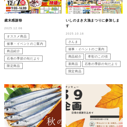
歳末感謝祭
いしのまき大漁まつりに参加しま
す
2025.12.06
2025.10.16
オススメ商品
さんま
催事・イベントのご案内
催事・イベントのご案内
商品紹介
商品紹介
孝彰のこの頃
石巻の季節の旬だより
新商品
石巻の季節の旬だより
限定商品
限定商品