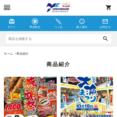
shopping_cart
card_giftcard
info_outline
mail_outline
ギフト
季節限定
つくね
購入案内
お問合せ
search
ホーム
商品紹介
つくね
商品紹介
しゃこえび
季節限定