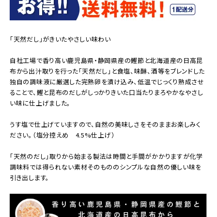
「天然だし｣がきいたやさしい味わい
自社工場で香り高い鹿児島県・静岡県産の鰹節と北海道産の日高昆
布から出汁取りを行った「天然だし」と食塩、味醂、酒等をブレンドした
独自の調味液に厳選した完熟卵を漬け込み、低温でじっくり熟成させ
ることで、鰹と昆布のだしがしっかりきいた口当たりまろやかなやさし
い味に仕上げました。
うす塩で仕上げていますので、自然の美味しさをそのままお楽しみく
ださい。（塩分控えめ 4.5%仕上げ）
｢天然のだし｣取りから始まる製法は時間と手間がかかりますが化学
調味料では得られない素材そのもののシンプルな自然の優しい味を
引き出します。