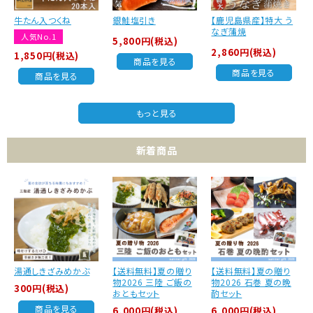
牛たん入つくね
銀鮭塩引き
【鹿児島県産】特大 う
なぎ蒲焼
人気No.1
5,800円(税込)
2,860円(税込)
1,850円(税込)
商品を見る
商品を見る
商品を見る
もっと見る
新着商品
湯通しきざみめかぶ
【送料無料】夏の贈り
【送料無料】夏の贈り
物2026 三陸 ご飯の
物2026 石巻 夏の晩
300円(税込)
おともセット
酌セット
商品を見る
6,000円(税込)
6,000円(税込)