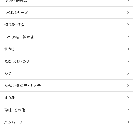
ギフト・贈答品
つくねシリーズ
切り身・漬魚
CAS凍結 笹かま
笹かま
たこ・えび・つぶ
かに
たらこ・数の子・明太子
すり身
珍味・その他
ハンバーグ