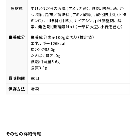
原材料
すけとうだらの卵巣（アメリカ産）、食塩、味醂、酒、か
つお節、昆布／調味料（アミノ酸等）、酸化防止剤（ビタ
ミンＣ）、甘味料（甘草）、ナイアシン、ｐＨ調整剤、 酵
素、 発色剤（亜硝酸Ｎａ）（一部に大豆、小麦を含む）
栄養成分
栄養成分表示100ｇあたり（推定値）
エネルギー126kcal
炭水化物3.0g
たんぱく質21.0g
食塩相当量5.6g
脂質3.3g
賞味期限
90日
保存方法
冷凍
その他の詳細情報