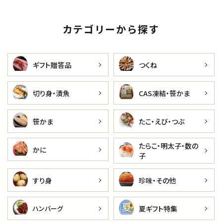
カテゴリーから探す
ギフト贈答品
つくね
切り身・漬魚
CAS凍結・笹かま
笹かま
たこ・えび・つぶ
たらこ・明太子・数の
かに
子
すり身
珍味・その他
夏ギフト特集
ハンバーグ