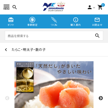
0
search
person
shopping_cart
card_giftcard
info_outline
mail_outline
ギフト
季節限定
つくね
購入案内
お問合せ
search
たらこ・明太子・数の子
つくね
切り身・漬魚
季節限定
贈り物