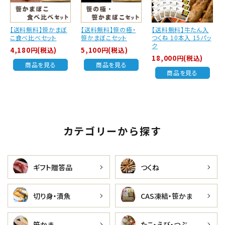
【送料無料】笹かまぼ
【送料無料】笹の極・
【送料無料】牛たん入
こ食べ比べセット
笹かまぼこセット
つくね 10本入 15パッ
ク
4,180円(税込)
5,100円(税込)
18,000円(税込)
商品を見る
商品を見る
商品を見る
カテゴリーから探す
ギフト贈答品
つくね
切り身・漬魚
CAS凍結・笹かま
笹かま
たこ・えび・つぶ