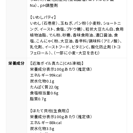
Na）、ｐH調整剤
【いわしパティ】
いわし（石巻産）、玉ねぎ、パン粉（小麦粉、ショートニ
ング、イースト、食塩、ブドウ糖）、粒状大豆たん白、食用
植物油脂、でん粉、砂糖、香味食用油、濃口醤油、食
塩、こんにゃく粉、大豆油、香辛料/調味料（アミノ酸）、
乳化剤、イーストフード、ビタミンC、酸化防止剤（トコ
フェロール）、（一部に小麦・大豆を含む）
栄養成分
【近海ボイル真たこ(CAS凍結)】
栄養成分表示100ｇあたり（推定値）
エネルギー99kcal
炭水化物0.1g
たんぱく質22.0g
食塩相当量0.6g
脂質0.7g
【ほたて貝柱(生食用)】
栄養成分表示100ｇあたり（推定値）
エネルギー88kcal
炭水化物3.5g