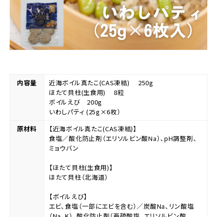
内容量
近海ボイル真たこ(CAS凍結) 250g
ほたて貝柱(生食用) 8粒
ボイルえび 200g
いわしパティ (25g×6枚）
原材料
【近海ボイル真たこ(CAS凍結)】
食塩／酸化防止剤（エリソルビン酸Na）、pH調整剤、
ミョウバン
【ほたて貝柱(生食用)】
ほたて貝柱（北海道）
【ボイルえび】
エビ、食塩（一部にエビを含む）／炭酸Na、リン酸塩
（Na、K）、酸化防止剤（亜硫酸塩、エリソルビン酸