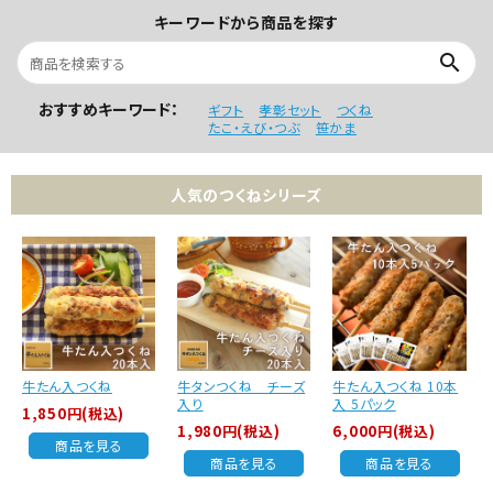
キーワードから商品を探す
search
おすすめキーワード：
ギフト
孝彰セット
つくね
たこ・えび・つぶ
笹かま
人気のつくねシリーズ
牛たん入つくね
牛タンつくね チーズ
牛たん入つくね 10本
入り
入 5パック
1,850円(税込)
1,980円(税込)
6,000円(税込)
商品を見る
商品を見る
商品を見る