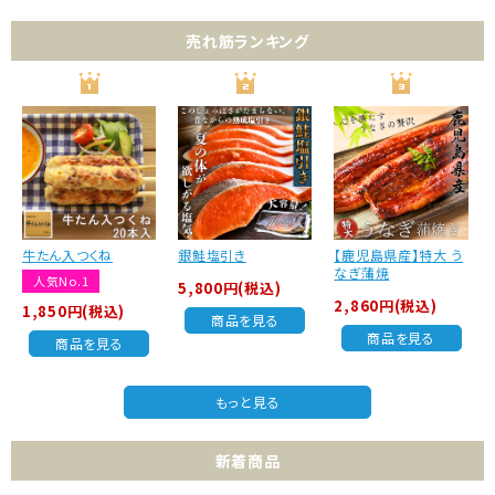
売れ筋ランキング
牛たん入つくね
銀鮭塩引き
【鹿児島県産】特大 う
なぎ蒲焼
人気No.1
5,800円(税込)
2,860円(税込)
1,850円(税込)
商品を見る
商品を見る
商品を見る
もっと見る
新着商品