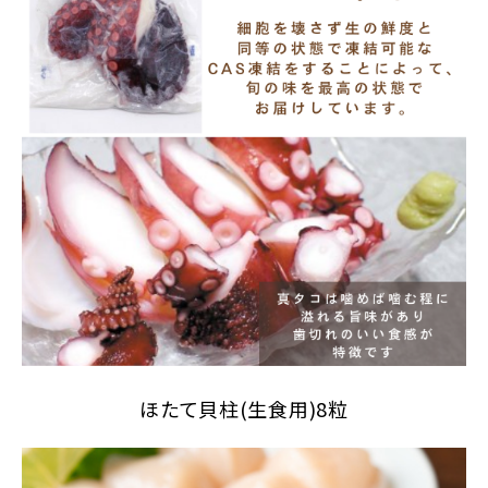
ほたて貝柱(生食用)8粒