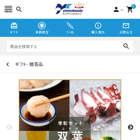
0
search
person
shopping_cart
card_giftcard
info_outline
mail_outline
ギフト
季節限定
つくね
購入案内
お問合せ
search
ギフト･贈答品
つくね
切り身・漬魚
季節限定
贈り物