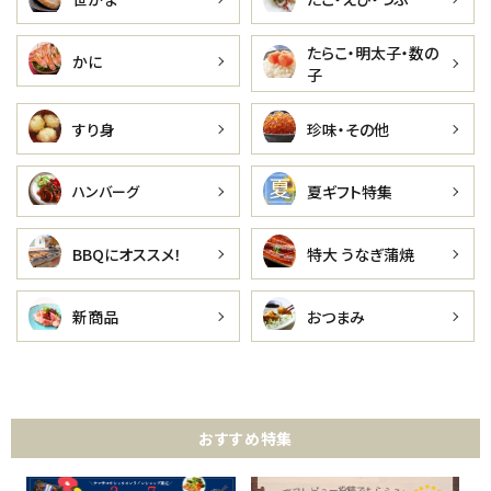
たらこ・明太子・数の
かに
子
すり身
珍味・その他
夏ギフト特集
ハンバーグ
BBQにオススメ！
特大 うなぎ蒲焼
新商品
おつまみ
おすすめ特集