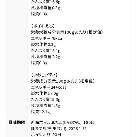
たんぱく質16.9g
食塩相当量0.3g
脂質0.3g
【ボイルえび】
栄養栄養成分表示100ｇあたり（推定値）
エネルギー76kcal
炭水化物0.3g
たんぱく質18.1g
食塩相当量2.2g
脂質0.3g
【いわしパティ】
栄養成分表示100ｇあたり（推定値）
エネルギー244kcal
炭水化物17.0g
たんぱく質15.3g
食塩相当量1.6g
脂質12.1g
賞味期限
近海ボイル真たこ(CAS凍結)-180日
ほたて貝柱(生食用)-2028.1.31
ボイルえび-90日