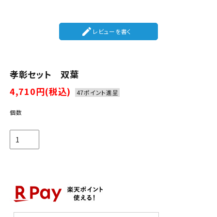
create
レビューを書く
孝彰セット 双葉
4,710円(税込)
47ポイント進呈
個数