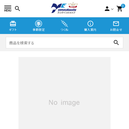
0
search
person
shopping_cart
card_giftcard
info_outline
mail_outline
ギフト
季節限定
つくね
購入案内
お問合せ
search
つくね
切り身・漬魚
季節限定
贈り物