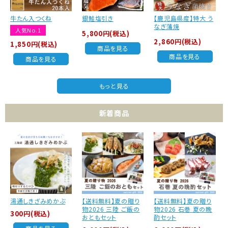
牛たん入つくね
銀鮭塩引き
【鹿児島県産】特大 う
なぎ蒲焼
人気No.1
5,800円(税込)
2,860円(税込)
1,850円(税込)
商品を見る
商品を見る
商品を見る
もっと見る
新着商品
湯通しきざみめかぶ
【送料無料】夏の贈り
【送料無料】夏の贈り
物2026 三陸 ご飯の
物2026 石巻 夏の晩
300円(税込)
おともセット
酌セット