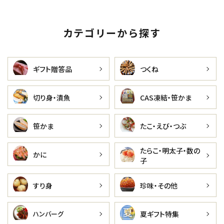
カテゴリーから探す
ギフト贈答品
つくね
切り身・漬魚
CAS凍結・笹かま
笹かま
たこ・えび・つぶ
たらこ・明太子・数の
かに
子
すり身
珍味・その他
夏ギフト特集
ハンバーグ