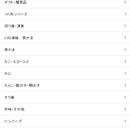
ギフト・贈答品
つくねシリーズ
切り身・漬魚
CAS凍結 笹かま
笹かま
たこ・えび・つぶ
かに
たらこ・数の子・明太子
すり身
珍味・その他
ハンバーグ