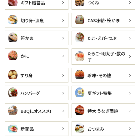
ギフト贈答品
つくね
切り身・漬魚
CAS凍結・笹かま
笹かま
たこ・えび・つぶ
たらこ・明太子・数の
かに
子
すり身
珍味・その他
夏ギフト特集
ハンバーグ
BBQにオススメ！
特大 うなぎ蒲焼
新商品
おつまみ