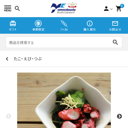
0
search
person
shopping_cart
card_giftcard
info_outline
mail_outline
ギフト
季節限定
つくね
購入案内
お問合せ
search
たこ・えび・つぶ
つくね
切り身・漬魚
季節限定
贈り物