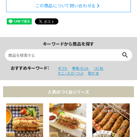
この商品について問い合わせる
キーワードから商品を探す
search
おすすめキーワード：
ギフト
孝彰セット
つくね
たこ・えび・つぶ
笹かま
人気のつくねシリーズ