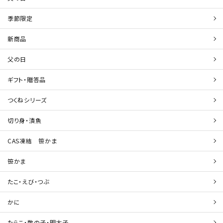
季節限定
新商品
父の日
ギフト・贈答品
つくねシリーズ
切り身・漬魚
CAS凍結 笹かま
笹かま
たこ・えび・つぶ
かに
たらこ・数の子・明太子