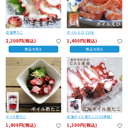
近海煮たこ
ボイルえび 350g
2,300円(税込)
1,400円(税込)
favorite
favorite
商品を見る
商品を見る
ボイル酢たこ
近海ボイル真たこ（CAS凍結）
1,400円(税込)
1,300円(税込)
favorite
favorite