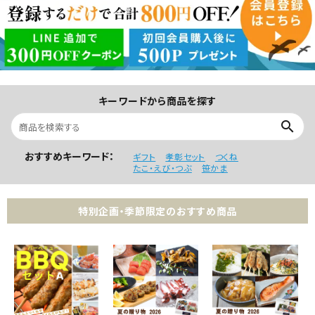
キーワードから商品を探す
search
おすすめキーワード：
ギフト
孝彰セット
つくね
たこ・えび・つぶ
笹かま
特別企画・季節限定のおすすめ商品