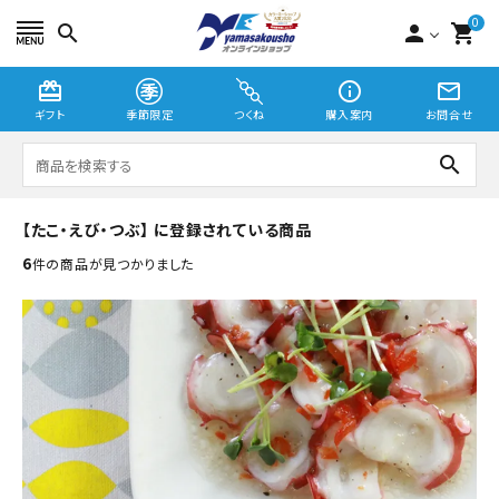
0
search
person
shopping_cart
card_giftcard
info_outline
mail_outline
ギフト
季節限定
つくね
購入案内
お問合せ
search
【たこ・えび・つぶ】 に登録されている商品
つくね
6
件の商品が見つかりました
切り身・漬魚
季節限定
贈り物