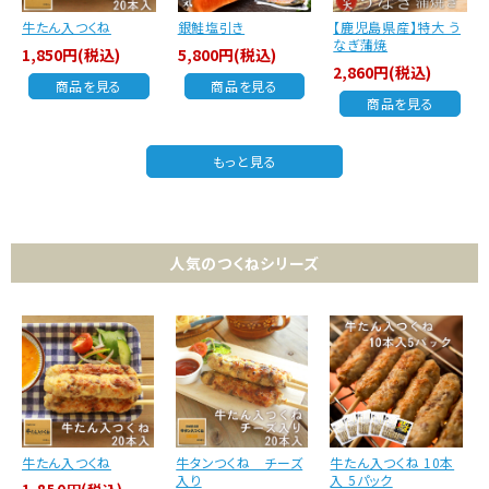
牛たん入つくね
銀鮭塩引き
【鹿児島県産】特大 う
なぎ蒲焼
1,850円(税込)
5,800円(税込)
2,860円(税込)
商品を見る
商品を見る
商品を見る
もっと見る
人気のつくねシリーズ
牛たん入つくね
牛タンつくね チーズ
牛たん入つくね 10本
入り
入 5パック