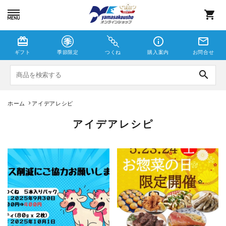
shopping_cart
card_giftcard
info_outline
mail_outline
ギフト
季節限定
つくね
購入案内
お問合せ
search
ホーム
アイデアレシピ
つくね
アイデアレシピ
しゃこえび
季節限定