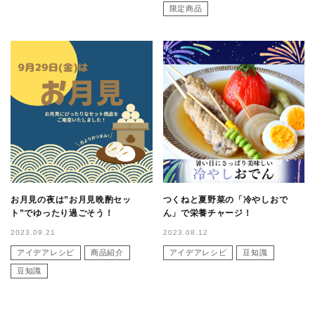
限定商品
お月見の夜は”お月見晩酌セッ
つくねと夏野菜の「冷やしおで
ト”でゆったり過ごそう！
ん」で栄養チャージ！
2023.09.21
2023.08.12
アイデアレシピ
商品紹介
アイデアレシピ
豆知識
豆知識