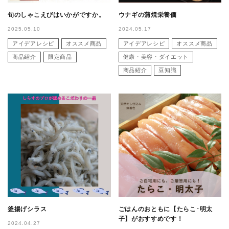
旬のしゃこえびはいかがですか。
ウナギの蒲焼栄養価
2025.05.10
2024.05.17
アイデアレシピ
オススメ商品
アイデアレシピ
オススメ商品
商品紹介
限定商品
健康・美容・ダイエット
商品紹介
豆知識
釜揚げシラス
ごはんのおともに【たらこ･明太
子】がおすすめです！
2024.04.27